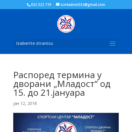
032 322 719
scmladost032@gmail.com
Izaberite stranicu
Распоред термина у
дворани „Младост“ од
15. до 21.јануара
јан 12, 2018