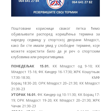
Поштовани корисници сваког петка ћемо
објављивати распоред коришћења термина за
наредну седмицу у спортској дворани Младост,
како би сте имали увид у слободне термине, које
можете користити било да је реч о спортским
клубовима или рекреативцима.
ПОНЕДЕЉАК 15.01.
КК Младост од 9-10; КК
Младост 15-16; ФК Киндер 16-17:30; ЖРК Кошутњак
17:30-18:30; КМФ
Борац 18:30-20; ОРК Младост 20–21:30; КК Младост
21:30-23
УТОРАК 16.01.
ФК Киндер од 10-11:30; KK Борац 17-
19; ОРК Младост 19-20; КК Младост 20–21:30; ЖРК
Чачак 21:30-23