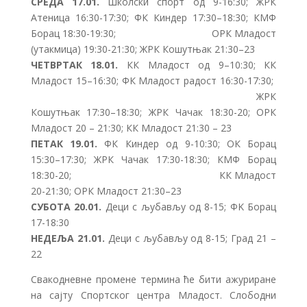
СРЕДА 17.01.
Школски спорт од 9-16:30; ЖРК
Атеница 16:30-17:30; ФК Киндер 17:30–18:30; КМФ
Борац 18:30-19:30; ОРК Младост
(утакмица) 19:30-21:30; ЖРК Кошутњак 21:30–23
ЧЕТВРТАК 18.01.
КК Младост од 9–10:30; КК
Младост 15–16:30; ФК Младост радост 16:30-17:30;
ЖРК
Кошутњак 17:30–18:30; ЖРК Чачак 18:30-20; ОРК
Младост 20 – 21:30; КК Младост 21:30 – 23
ПЕТАК 19.01.
ФК Киндер од 9-10:30; ОК Борац
15:30–17:30; ЖРК Чачак 17:30-18:30; КМФ Борац
18:30-20; КК Младост
20-21:30; ОРК Младост 21:30–23
СУБОТА 20.01.
Деци с љубављу од 8-15; ФK Борац
17-18:30
НЕДЕЉА 21.01.
Деци с љубављу од 8-15; Град 21 –
22
Свакодневне промене термина ће бити ажуриране
на сајту Спортског центра Младост. Слободни