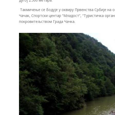
дугој 2.500 метара.
Такмичење се бодује у оквиру Првенства Србије на 
Чачак, Спортски центар “Младост“, “Туристичка орга
покровитељством Града Чачка.