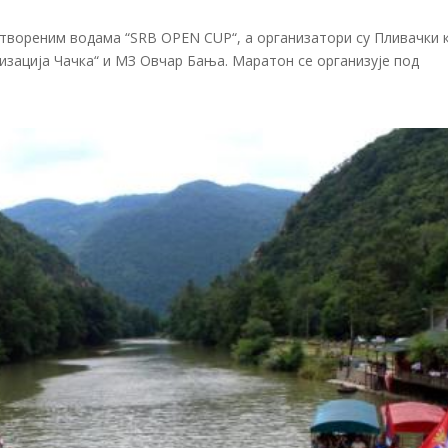
отвореним водама “SRB OPEN CUP“, а организатори су Пливачки 
низација Чачка“ и МЗ Овчар Бања. Маратон се организује под