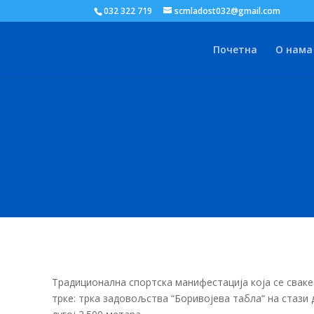
032 322 719
scmladost032@gmail.com
Почетна
О нама
Традиционална спортска манифестација која се сваке 
трке: трка задовољства “Боривојева табла“ на стази 