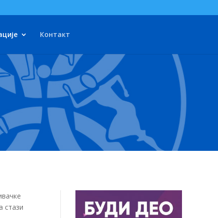
ације
Контакт
ивачке
а стази