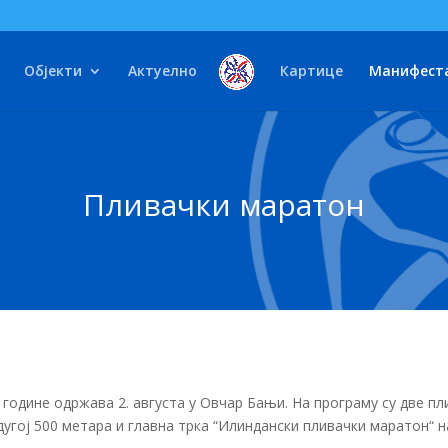
Објекти
Актуелно
Картице
Манифест
Пливачки маратон
године одржава 2. августа у Овчар Бањи. На програму су две пл
дугој 500 метара и главна трка “Илиндански пливачки маратон“ н