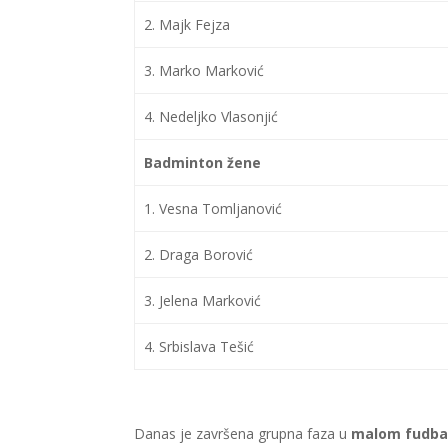
2. Majk Fejza
3. Marko Marković
4. Nedeljko Vlasonjić
Badminton žene
1. Vesna Tomljanović
2. Draga Borović
3. Jelena Marković
4. Srbislava Tešić
Danas je završena grupna faza u
malom fudba