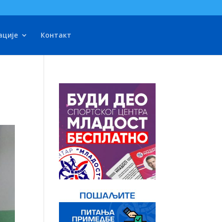
ације
Контакт