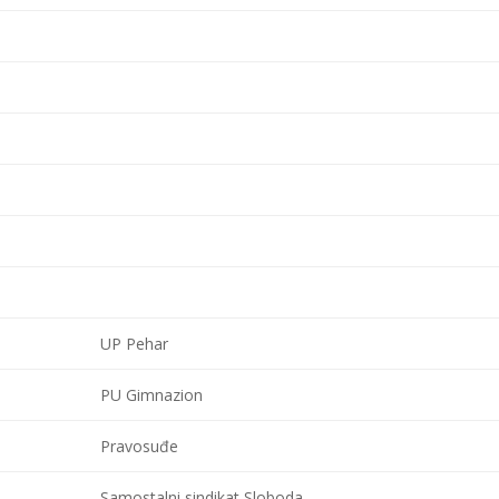
UP Pehar
PU Gimnazion
Pravosuđe
Samostalni sindikat Sloboda