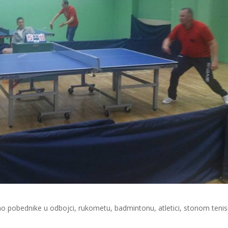
o pobednike u odbojci, rukometu, badmintonu, atletici, stonom tenis