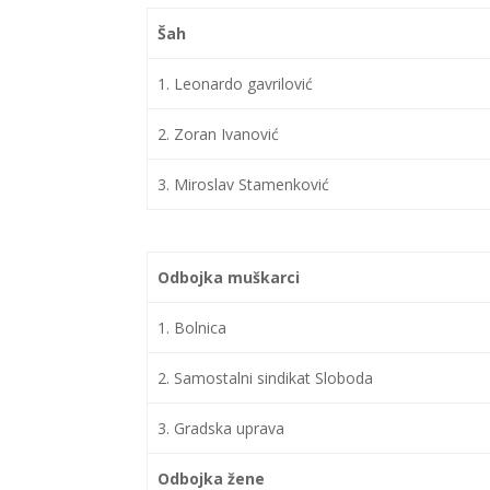
Šah
1. Leonardo gavrilović
2. Zoran Ivanović
3. Miroslav Stamenković
Odbojka muškarci
1. Bolnica
2. Samostalni sindikat Sloboda
3. Gradska uprava
Odbojka žene