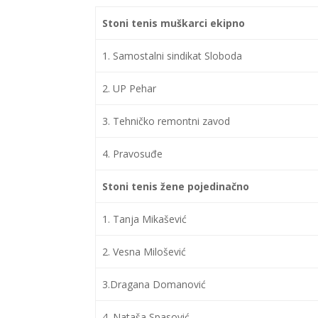
Stoni tenis muškarci ekipno
1. Samostalni sindikat Sloboda
2. UP Pehar
3. Tehničko remontni zavod
4. Pravosuđe
Stoni tenis žene pojedinačno
1. Tanja Mikašević
2. Vesna Milošević
3.Dragana Domanović
4. Nataša Spasović