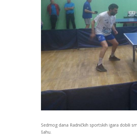
Sedmog dana Radničkih sportskih igara dobili sm
šahu.