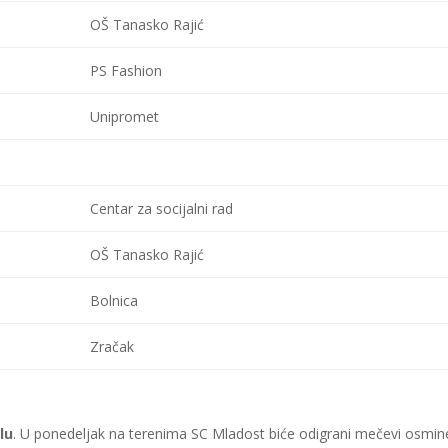
OŠ Tanasko Rajić
PS Fashion
Unipromet
Centar za socijalni rad
OŠ Tanasko Rajić
Bolnica
Zračak
lu
. U ponedeljak na terenima SC Mladost biće odigrani mečevi osmin