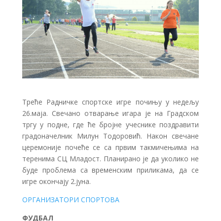
Треће Радничке спортске игре почињу у недељу
26.маја. Свечано отварање игара је на Градском
тргу у подне, где ће бројне учеснике поздравити
градоначелник Милун Тодоровић. Након свечане
церемоније почеће се са првим такмичењима на
теренима СЦ Младост. Планирано је да уколико не
буде проблема са временским приликама, да се
игре окончају 2.јуна.
ОРГАНИЗАТОРИ СПОРТОВА
ФУДБАЛ